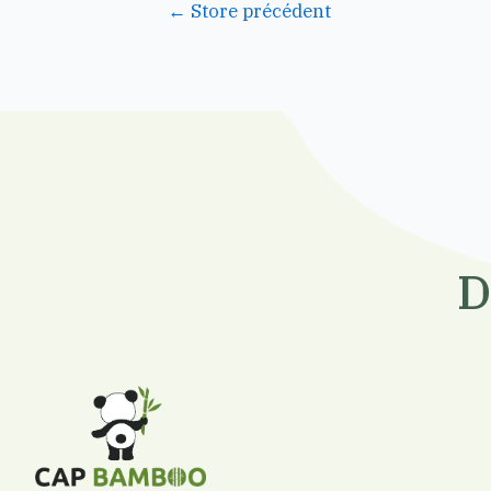
←
Store précédent
D