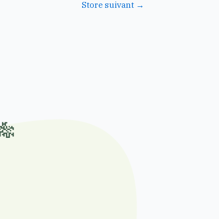
Store suivant
→
🎋