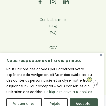
Contactez-nous
Blog
FAQ
CGV
Mentions légales
Nous respectons votre vie privée.
Politique de confidentialité
Nous utilisons des cookies pour améliorer votre
expérience de navigation, diffuser des publicités ou
0
des contenus personnalisés et analyser notre trafic. En
cliquant sur « Tout accepter », vous consentez à notre
utilisation des cookies.
Politique relative aux cookies
© CAPBAMBOO - Une réalisation
| Solutions web sur mesure
Personnaliser
Rejeter
Accepter