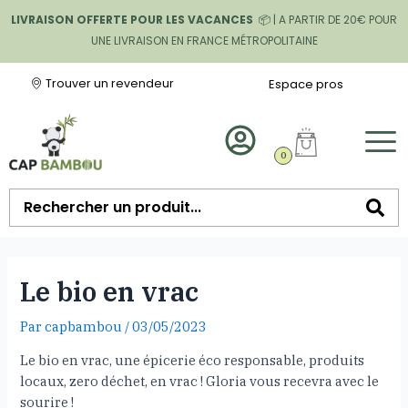
LIVRAISON OFFERTE POUR LES VACANCES
📦 | A PARTIR DE 20€ POUR
UNE LIVRAISON EN FRANCE MÉTROPOLITAINE
Trouver un revendeur
Espace pros
0
Le bio en vrac
Par
capbambou
/
03/05/2023
Le bio en vrac, une épicerie éco responsable, produits
locaux, zero déchet, en vrac ! Gloria vous recevra avec le
sourire !